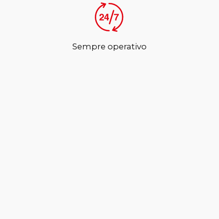
Sempre operativo
Nessuna chiamata persa
Messaggi personalizzati