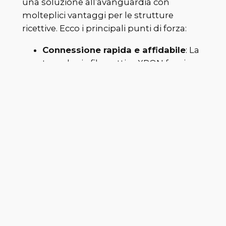
una soluzione all’avanguardia con
molteplici vantaggi per le strutture
ricettive. Ecco i principali punti di forza:
Connessione rapida e affidabile
: La
tecnologia fibra ottica XPON fornisce
una connessione ultra-stabile e a
velocità elevate, con una banda
simmetrica perfetta per lo streaming
video in alta qualità, download di
grandi file e gaming online senza
interruzioni.
Esperienza di soggiorno migliorata
:
Gli ospiti richiedono una connessione
fluida per restare connessi durante la
loro permanenza. La rete XPON
permette loro di navigare, guardare
contenuti in streaming, lavorare e